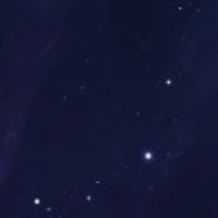
检测仪
BTYQ
仪
B