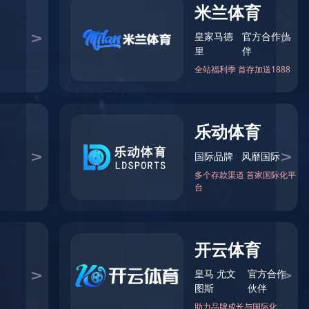
家用气体报警器
智慧市政