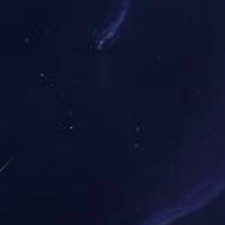
BTS-5D便携式气体
BTS-5D便携式气体检测
More