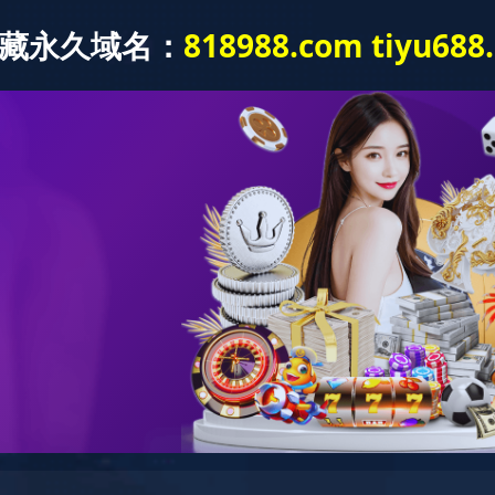
核心优势
资质证书
关于我们
宣传资料
产品信息
PRODUCT INFORMATION