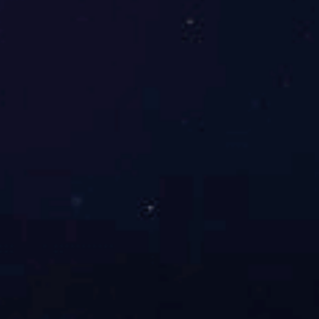
氧化碳检测仪
B
碳检测仪