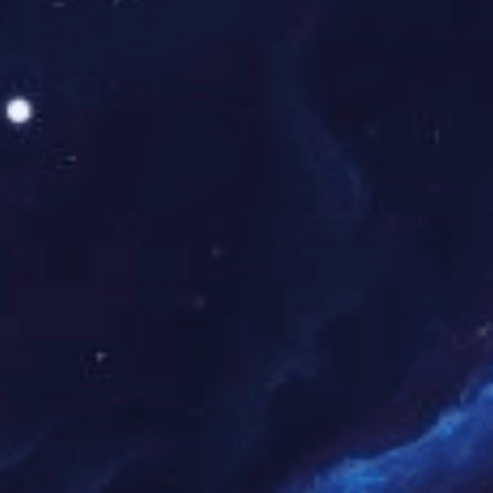
检测仪
B
仪