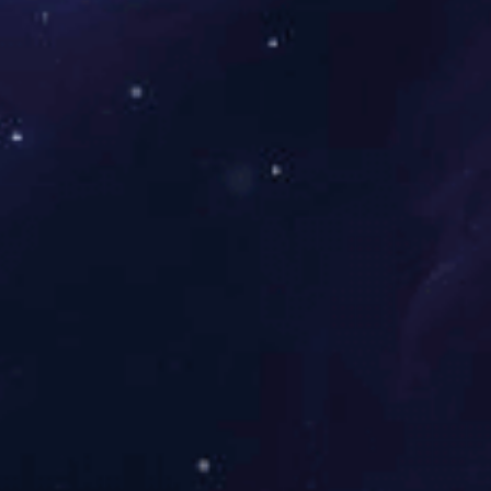
BTYQ-1（H2S）便携式
BTYQ-1（H2S）便携式硫化
More