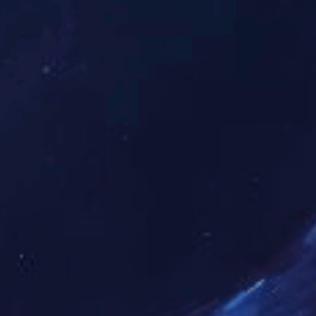
-Y100便携式多功能气体检测仪
TYQ-Y100便携式多功能气体检测仪
More